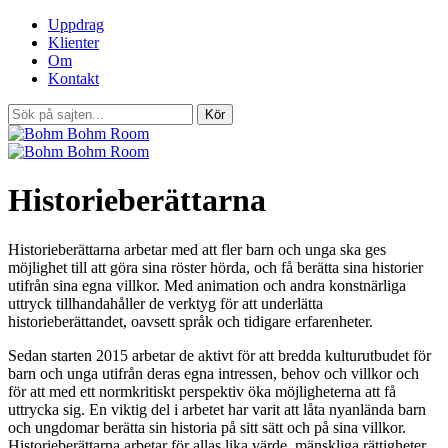
Uppdrag
Klienter
Om
Kontakt
Historieberättarna
Historieberättarna arbetar med att fler barn och unga ska ges
möjlighet till att göra sina röster hörda, och få berätta sina historier
utifrån sina egna villkor. Med animation och andra konstnärliga
uttryck tillhandahåller de verktyg för att underlätta
historieberättandet, oavsett språk och tidigare erfarenheter.
Sedan starten 2015 arbetar de aktivt för att bredda kulturutbudet för
barn och unga utifrån deras egna intressen, behov och villkor och
för att med ett normkritiskt perspektiv öka möjligheterna att få
uttrycka sig. En viktig del i arbetet har varit att låta nyanlända barn
och ungdomar berätta sin historia på sitt sätt och på sina villkor.
Historieberättarna arbetar för allas lika värde, mänskliga rättigheter,