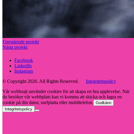
Föregående projekt
Nästa projekt
Facebook
LinkedIn
Instagram
© Copyright 2026. All Rights Reserved.
Integritetspolicy
Vår webbsajt använder cookies för att skapa en bra upplevelse. När
du besöker vår webbplats kan vi komma att skicka och lagra en
cookie på din dator, surfplatta eller mobiltelefon.
Godkänn
Integritetspolicy