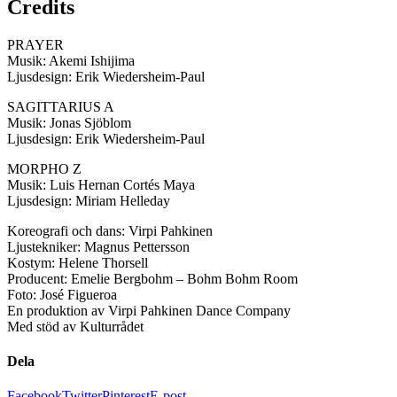
Credits
PRAYER
Musik: Akemi Ishijima
Ljusdesign: Erik Wiedersheim-Paul
SAGITTARIUS A
Musik: Jonas Sjöblom
Ljusdesign: Erik Wiedersheim-Paul
MORPHO Z
Musik: Luis Hernan Cortés Maya
Ljusdesign: Miriam Helleday
Koreografi och dans: Virpi Pahkinen
Ljustekniker: Magnus Pettersson
Kostym: Helene Thorsell
Producent: Emelie Bergbohm – Bohm Bohm Room
Foto: José Figueroa
En produktion av Virpi Pahkinen Dance Company
Med stöd av Kulturrådet
Dela
Facebook
Twitter
Pinterest
E-post