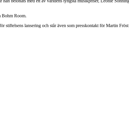
ar han belönats med ett av världens tyngsta musikpriser, Léonie Sonni
hm Bohm Room.
 stiftelsens lansering och står även som presskontakt för Martin Fröst