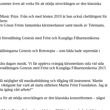
 kommer även att verka för att stödja utvecklingen av den klassiska
 Music Prize. Från och med hösten 2019 är han också chefdirigent för
ikens
ern Göran Frösts fantastiska klezmerdanser samt musik av Telemann,
 föreställning Genesis med Fröst och Kungliga Filharmonikerna
ställningarna Genesis och Retrotopia – som båda hade urpremiär i
 våra dagars musik. Vi får uppleva svängig klezmerdans sida vid sida
reställningen Genesis med Fröst och Kungliga Filharmonikerna 2015
få möjlighet till musikutbildning och tillgång till instrument. Martin
iktigaste har varit att starta stiftelsen Martin Fröst Foundation. Jag är
ta igång vårt arbete!”
ka för att stödja utvecklingen av den klassiska konsertformen – något