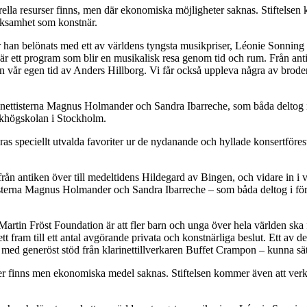
turella resurser finns, men där ekonomiska möjligheter saknas. Stiftelsen
rksamhet som konstnär.
r han belönats med ett av världens tyngsta musikpriser, Léonie Sonning
 ett program som blir en musikalisk resa genom tid och rum. Från ant
 vår egen tid av Anders Hillborg. Vi får också uppleva några av brod
ettisterna Magnus Holmander och Sandra Ibarreche, som båda deltog i
ikhögskolan i Stockholm.
s speciellt utvalda favoriter ur de nydanande och hyllade konsertföre
från antiken över till medeltidens Hildegard av Bingen, och vidare in i
sterna Magnus Holmander och Sandra Ibarreche – som båda deltog i fö
r Martin Fröst Foundation är att fler barn och unga över hela världen ska 
 fram till ett antal avgörande privata och konstnärliga beslut. Ett av de v
med generöst stöd från klarinettillverkaren Buffet Crampon – kunna sät
esurser finns men ekonomiska medel saknas. Stiftelsen kommer även att ver