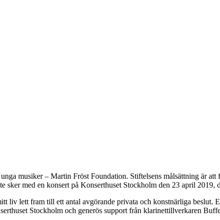
ör unga musiker – Martin Fröst Foundation. Stiftelsens målsättning är att 
bete sker med en konsert på Konserthuset Stockholm den 23 april 2019, där a
iv lett fram till ett antal avgörande privata och konstnärliga beslut. Ett 
serthuset Stockholm och generös support från klarinettillverkaren Buff