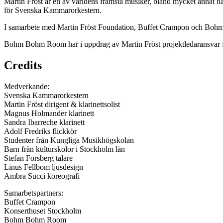
Martin Fröst är en av världens främsta musiker, bland mycket annat h
för Svenska Kammarorkestern.
I samarbete med Martin Fröst Foundation, Buffet Crampon och Bo
Bohm Bohm Room har i uppdrag av Martin Fröst projektledaransvar för
Credits
Medverkande:
Svenska Kammarorkestern
Martin Fröst dirigent & klarinettsolist
Magnus Holmander klarinett
Sandra Ibarreche klarinett
Adolf Fredriks flickkör
Studenter från Kungliga Musikhögskolan
Barn från kulturskolor i Stockholm län
Stefan Forsberg talare
Linus Fellbom ljusdesign
Ambra Succi koreografi
Samarbetspartners:
Buffet Crampon
Konserthuset Stockholm
Bohm Bohm Room