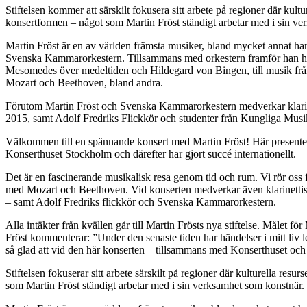
Stiftelsen kommer att särskilt fokusera sitt arbete på regioner där kul
konsertformen – något som Martin Fröst ständigt arbetar med i sin ve
Martin Fröst är en av världen främsta musiker, bland mycket annat ha
Svenska Kammarorkestern. Tillsammans med orkestern framför han här
Mesomedes över medeltiden och Hildegard von Bingen, till musik från
Mozart och Beethoven, bland andra.
Förutom Martin Fröst och Svenska Kammarorkestern medverkar klarin
2015, samt Adolf Fredriks Flickkör och studenter från Kungliga Mus
Välkommen till en spännande konsert med Martin Fröst! Här presentera
Konserthuset Stockholm och därefter har gjort succé internationellt.
Det är en fascinerande musikalisk resa genom tid och rum. Vi rör oss 
med Mozart och Beethoven. Vid konserten medverkar även klarinetti
– samt Adolf Fredriks flickkör och Svenska Kammarorkestern.
Alla intäkter från kvällen går till Martin Frösts nya stiftelse. Målet fö
Fröst kommenterar: ”Under den senaste tiden har händelser i mitt liv lett
så glad att vid den här konserten – tillsammans med Konserthuset och 
Stiftelsen fokuserar sitt arbete särskilt på regioner där kulturella r
som Martin Fröst ständigt arbetar med i sin verksamhet som konstnär.