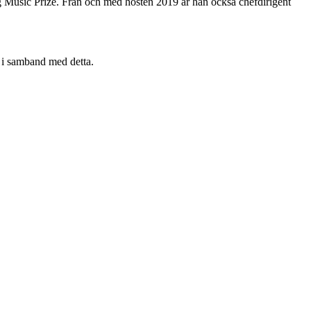
ng Music Prize. Från och med hösten 2019 är han också chefdirigent
 i samband med detta.