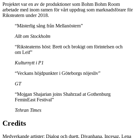
Projektet var en av de produktioner som Bohm Bohm Room
arbetade med inom ramen för vårt uppdrag som marknadsförare för
Riksteatern under 2018.
“Mästerlig sång från Mellanöstern”
Allt om Stockholm
“Riksteaterns höst: Brett och brokigt om förintelsen och
om Leif”
Kulturnytt i P1
“Veckans höjdpunkter i Göteborgs nöjesliv”
GT
“Mojgan Shajarian joins Shahrzad at Gothenburg
FeminEast Festival”
Tehran Times
Credits
Medverkande artister: Dialog och duett, Divanhana, Incesaz, Lena