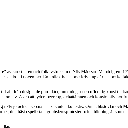
e” av konstnären och folklivsforskaren Nils Månsson Mandelgren. 175 å
pptes en bok i november. En kollektiv historieskrivning där historiska fa
. I allt från designade produkter, inredningar och offentlig konst till b
nniskors liv. Även attityder, begrepp, debattämnen och konstruktiv konfro
Eksjö och ett separatistiskt studentkollektiv. Om näbbstövlar och Mah-J
mer, den bästa spellistan, gubbslemsprotester och utbildningsår som en s
ndlar.