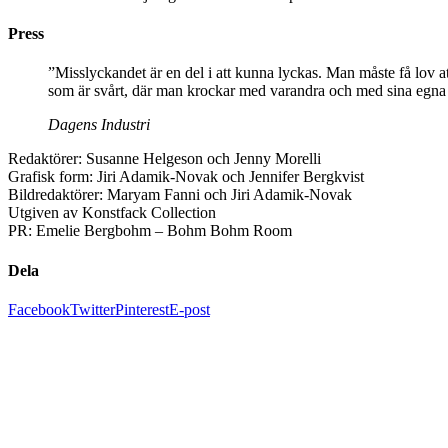
Press
”Misslyckandet är en del i att kunna lyckas. Man måste få lov att
som är svårt, där man krockar med varandra och med sina egna 
Dagens Industri
Redaktörer: Susanne Helgeson och Jenny Morelli
Grafisk form: Jiri Adamik-Novak och Jennifer Bergkvist
Bildredaktörer: Maryam Fanni och Jiri Adamik-Novak
Utgiven av Konstfack Collection
PR: Emelie Bergbohm – Bohm Bohm Room
Dela
Facebook
Twitter
Pinterest
E-post