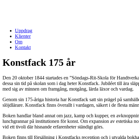
Uppdrag
Klienter
Om
Kontakt
Konstfack 175 år
Den 20 oktober 1844 startades en ”Söndags-Rit-Skola för Handtverkar
dessa sin tid på skolan som i dag heter Konstfack. Jubiléet till ära slä
med sig av minnen om framgång, motgång, lärda läxor och vardag.
Genom sin 175-åriga historia har Konstfack satt sin prägel på samhället
slöjdlärare. Konstfack finns överallt i vardagen, säkert i de flesta mä
Boken handlar bland annat om jazz, kamp och kupper, en avknoppning i 
lunchgrannar på institutionen för konst. Om expansion av estetiska nor
vid ett tivoli där hisnande erfarenheter ständigt görs.
Boken finns till försäljning i Konstfacks reception och i utvalda bokha