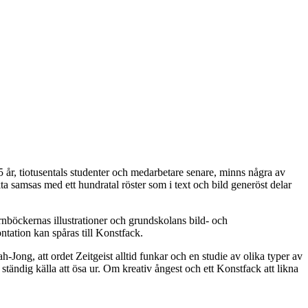
r, tiotusentals studenter och medarbetare senare, minns några av
kta samsas med ett hundratal röster som i text och bild generöst delar
arnböckernas illustrationer och grundskolans bild- och
ntation kan spåras till Konstfack.
ong, att ordet Zeitgeist alltid funkar och en studie av olika typer av
tändig källa att ösa ur. Om kreativ ångest och ett Konstfack att likna