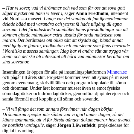
–
Hur vi sover, vad vi drömmer och vad som får oss att sova gott
säger mycket om tiden vi lever i
, säger
Anna Fredholm
, intendent
vid Nordiska museet.
Länge var det vanliga att familjemedlemmar
delade bädd med varandra och ytterst få hade tillgång till egna
sovrum. I det förindustriella samhället fanns föreställningar om att
sömnen gjorde människor extra utsatta för onda nattväsen som
maran. Det berättades om olika sätt att skydda sig, bland annat
med hjälp av fjädrar, trädknutar och marstenar som finns bevarade
i Nordiska museets samlingar. Idag har vi andra sätt att trygga vår
sömn och det ska bli intressant att höra vad människor berättar om
sina sovvanor.
Insamlingen är öppen för alla på insamlingsplattformen
Minnen.se
och pågår till årets slut. Projektet kommer även att synas på museet
genom evenemang, skrivtillfällen och program kopplade till sömn
och drömmar. Under året kommer museet även ta emot fysiska
sömndagböcker och drömdagböcker, genomföra djupintervjuer och
samla föremål med koppling till sömn och sovande.
–
Vi vill fånga det som annars försvinner när dagen börjar.
Drömmarna speglar inte sällan vad vi gjort under dagen, så det
känns spännande att vi för första gången dokumenterar hela dygnet
av nordiskt vardagsliv
, säger
Jörgen Löwenfeldt
, projektledare för
digital insamling.