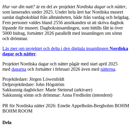
Hur var din natt?
är en del av projektet
Nordiska dagar och nätter
,
som lanserades under 2025. Under hela året har Nordiska museet
samlat dagboksblad från allmänheten, både från vardag och helgdag.
Fem personer valdes bland 2556 ansökanden ut att skriva dagbok
löpande för museet. Dagboksinsamlingen, som hittills fått in över
5000 bidrag, fortsätter 2026 parallellt med insamlingen om sömn
och drömmar.
Läs mer om projektet och delta i den digitala insamlingen
Nordiska
dagar och nätter
.
Projektet Nordiska dagar och nätter pågår med start april 2025
med
dagarna
och fortsätter i februari 2026 även med
nätterna
.
Projektledare: Jörgen Löwenfeldt
Delprojektledare: John Högström
Sakkunnig dagböcker: Marie Steinrud (arkivare)
Sakkunnig sömn och drömmar: Anna Fredholm (intendent)
PR för Nordiska nätter 2026: Emelie Appelholm-Bergbohm BOHM
BOHM ROOM
Dela