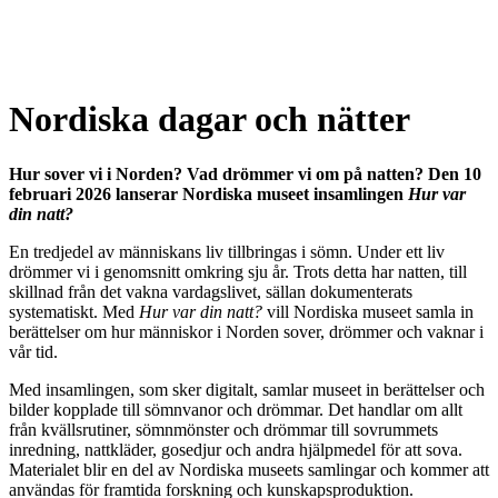
Nordiska dagar och nätter
Hur sover vi i Norden? Vad drömmer vi om på natten? Den 10
februari 2026 lanserar Nordiska museet insamlingen
Hur var
din natt?
En tredjedel av människans liv tillbringas i sömn. Under ett liv
drömmer vi i genomsnitt omkring sju år. Trots detta har natten, till
skillnad från det vakna vardagslivet, sällan dokumenterats
systematiskt. Med
Hur var din natt?
vill Nordiska museet samla in
berättelser om hur människor i Norden sover, drömmer och vaknar i
vår tid.
Med insamlingen, som sker digitalt, samlar museet in berättelser och
bilder kopplade till sömnvanor och drömmar. Det handlar om allt
från kvällsrutiner, sömnmönster och drömmar till sovrummets
inredning, nattkläder, gosedjur och andra hjälpmedel för att sova.
Materialet blir en del av Nordiska museets samlingar och kommer att
användas för framtida forskning och kunskapsproduktion.