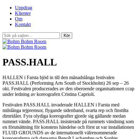
Uppdrag
Klienter
Om
Kontakt
PASS.HALL
HALLEN i Farsta bjöd in till den månadslånga festivalen
PASS.HALL (Performing Arts South of Stockholm) 26 sep – 26
okt. Festivalen producerades av den oberoende organisationen ccap
under ledning av koreografen Cristina Caprioli.
Festivalen PASS.HALL invaderade HALLEN i Farsta med
milslånga tejpremsor, flygande sidenband, svarta rep och finstilta
dimridåer. Fyra olydiga koreografier gjorde sig gällande medan
rummet vände. PASS.HALL insisterade på rummets vändning som
en förutsättning för konstens händelse och först ut var installationen
FLUID GROUNDS av de internationellt välrenommerade
koreograferna och dansarna Benoît Lachambre och Sophie