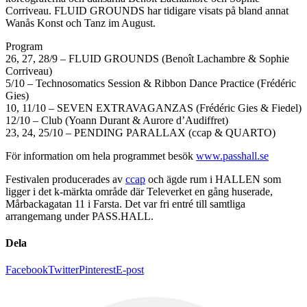
Corriveau. FLUID GROUNDS har tidigare visats på bland annat
Wanås Konst och Tanz im August.
Program
26, 27, 28/9 – FLUID GROUNDS (Benoît Lachambre & Sophie
Corriveau)
5/10 – Technosomatics Session & Ribbon Dance Practice (Frédéric
Gies)
10, 11/10 – SEVEN EXTRAVAGANZAS (Frédéric Gies & Fiedel)
12/10 – Club (Yoann Durant & Aurore d’Audiffret)
23, 24, 25/10 – PENDING PARALLAX (ccap & QUARTO)
För information om hela programmet besök
www.passhall.se
Festivalen producerades av
ccap
och ägde rum i HALLEN som
ligger i det k-märkta område där Televerket en gång huserade,
Mårbackagatan 11 i Farsta. Det var fri entré till samtliga
arrangemang under PASS.HALL.
Dela
Facebook
Twitter
Pinterest
E-post