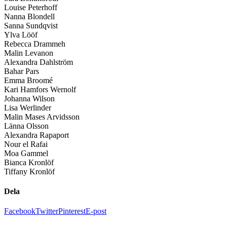
Louise Peterhoff
Nanna Blondell
Sanna Sundqvist
Ylva Lööf
Rebecca Drammeh
Malin Levanon
Alexandra Dahlström
Bahar Pars
Emma Broomé
Kari Hamfors Wernolf
Johanna Wilson
Lisa Werlinder
Malin Mases Arvidsson
Länna Olsson
Alexandra Rapaport
Nour el Rafai
Moa Gammel
Bianca Kronlöf
Tiffany Kronlöf
Dela
Facebook
Twitter
Pinterest
E-post