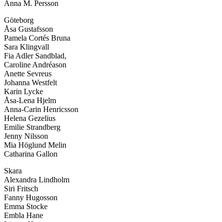
Anna M. Persson
Göteborg
Åsa Gustafsson
Pamela Cortés Bruna
Sara Klingvall
Fia Adler Sandblad,
Caroline Andréason
Anette Sevreus
Johanna Westfelt
Karin Lycke
Åsa-Lena Hjelm
Anna-Carin Henricsson
Helena Gezelius
Emilie Strandberg
Jenny Nilsson
Mia Höglund Melin
Catharina Gallon
Skara
Alexandra Lindholm
Siri Fritsch
Fanny Hugosson
Emma Stocke
Embla Hane