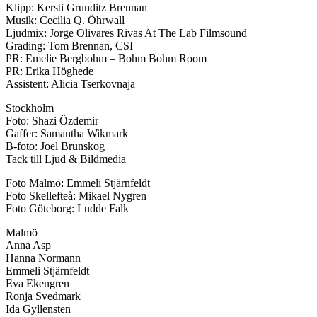
Klipp: Kersti Grunditz Brennan
Musik: Cecilia Q. Öhrwall
Ljudmix: Jorge Olivares Rivas At The Lab Filmsound
Grading: Tom Brennan, CSI
PR: Emelie Bergbohm – Bohm Bohm Room
PR: Erika Höghede
Assistent: Alicia Tserkovnaja
Stockholm
Foto: Shazi Özdemir
Gaffer: Samantha Wikmark
B-foto: Joel Brunskog
Tack till Ljud & Bildmedia
Foto Malmö: Emmeli Stjärnfeldt
Foto Skellefteå: Mikael Nygren
Foto Göteborg: Ludde Falk
Malmö
Anna Asp
Hanna Normann
Emmeli Stjärnfeldt
Eva Ekengren
Ronja Svedmark
Ida Gyllensten