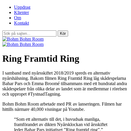
Uppdrag
Klienter
Om
Kontakt
Ring Framtid Ring
I samband med nyårsskiftet 2018/2019 spreds en alternativ
nyårshälsning. Bakom filmen Ring Framtid Ring låg skådespelarna
Bahar Pars och Emma Broomé tillsammans med ett hundratal andra
skådespelare från olika delar av landet som är medlemmar i rörelsen
och uppropet #TystnadTagning.
Bohm Bohm Room arbetade med PR av lanseringen. Filmen har
hittills närmare 40,000 visningar på Youtube.
“Som ett alternativ till det, i huvudsak manliga,
framförandet av dikten Nyårsklockan vid årsskiftet
leder Bahar Pars initiativet ”Ring framtid ring”.”