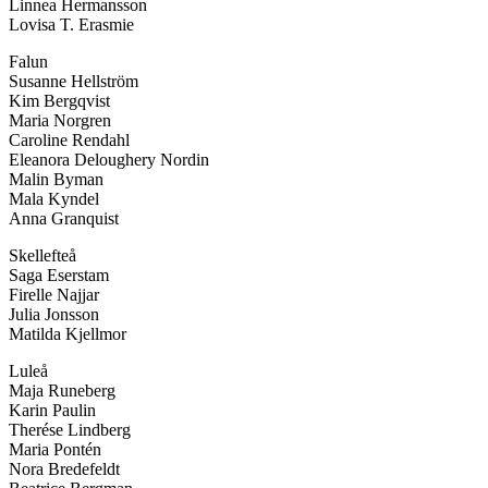
Linnea Hermansson
Lovisa T. Erasmie
Falun
Susanne Hellström
Kim Bergqvist
Maria Norgren
Caroline Rendahl
Eleanora Deloughery Nordin
Malin Byman
Mala Kyndel
Anna Granquist
Skellefteå
Saga Eserstam
Firelle Najjar
Julia Jonsson
Matilda Kjellmor
Luleå
Maja Runeberg
Karin Paulin
Therése Lindberg
Maria Pontén
Nora Bredefeldt