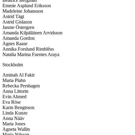
Beatrice Bergman
Emmie Asplund Eriksson
Madeleine Johansson
Astrid Tägt
Astrid Gislason
Jannie Östergren
Amanda Kilpäläinen Arvidsson
Amanda Gordon
Agnes Raase
Annika Forslund Rimbléus
Natalia Marina Fuentes Araya
Stockholm
Aminah Al Fakir
Maria Plahn
Rebecka Pershagen
Anna Littorin
Evin Ahmed
Eva Röse
Karin Bengtsson
Linda Kunze
Anna Nääv
Maria Jones
Agneta Wallin
Maria Nilsson