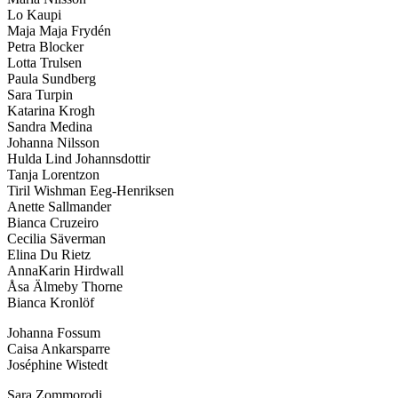
Lo Kaupi
Maja Maja Frydén
Petra Blocker
Lotta Trulsen
Paula Sundberg
Sara Turpin
Katarina Krogh
Sandra Medina
Johanna Nilsson
Hulda Lind Johannsdottir
Tanja Lorentzon
Tiril Wishman Eeg-Henriksen
Anette Sallmander
Bianca Cruzeiro
Cecilia Säverman
Elina Du Rietz
AnnaKarin Hirdwall
Åsa Älmeby Thorne
Bianca Kronlöf
Johanna Fossum
Caisa Ankarsparre
Joséphine Wistedt
Sara Zommorodi