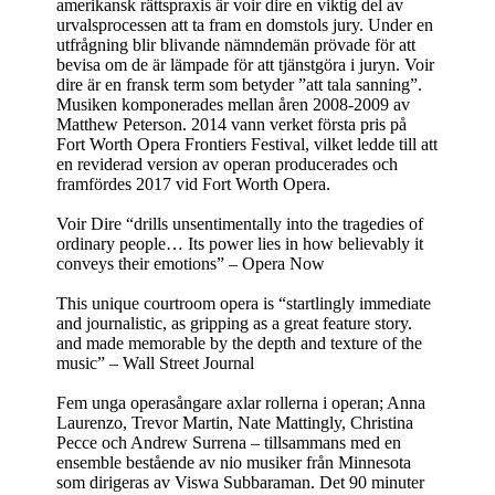
amerikansk rättspraxis är voir dire en viktig del av
urvalsprocessen att ta fram en domstols jury. Under en
utfrågning blir blivande nämndemän prövade för att
bevisa om de är lämpade för att tjänstgöra i juryn. Voir
dire är en fransk term som betyder ”att tala sanning”.
Musiken komponerades mellan åren 2008-2009 av
Matthew Peterson. 2014 vann verket första pris på
Fort Worth Opera Frontiers Festival, vilket ledde till att
en reviderad version av operan producerades och
framfördes 2017 vid Fort Worth Opera.
Voir Dire “drills unsentimentally into the tragedies of
ordinary people… Its power lies in how believably it
conveys their emotions” – Opera Now
This unique courtroom opera is “startlingly immediate
and journalistic, as gripping as a great feature story.
and made memorable by the depth and texture of the
music” – Wall Street Journal
Fem unga operasångare axlar rollerna i operan; Anna
Laurenzo, Trevor Martin, Nate Mattingly, Christina
Pecce och Andrew Surrena – tillsammans med en
ensemble bestående av nio musiker från Minnesota
som dirigeras av Viswa Subbaraman. Det 90 minuter