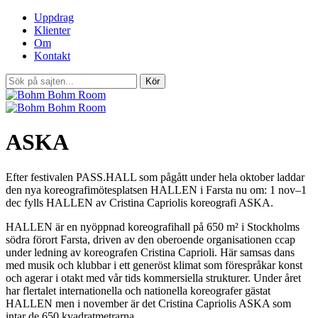
Uppdrag
Klienter
Om
Kontakt
ASKA
Efter festivalen PASS.HALL som pågått under hela oktober laddar
den nya koreografimötesplatsen HALLEN i Farsta nu om: 1 nov–1
dec fylls HALLEN av Cristina Capriolis koreografi ASKA.
HALLEN är en nyöppnad koreografihall på 650 m² i Stockholms
södra förort Farsta, driven av den oberoende organisationen ccap
under ledning av koreografen Cristina Caprioli. Här samsas dans
med musik och klubbar i ett generöst klimat som förespråkar konst
och agerar i otakt med vår tids kommersiella strukturer. Under året
har flertalet internationella och nationella koreografer gästat
HALLEN men i november är det Cristina Capriolis ASKA som
intar de 650 kvadratmetrarna.