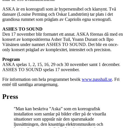
ASKA är en koreografi som är hypersensibel och klarsynt. Två
dansare (Louise Perming och Oskar Landström) tar plats i det
grandiosa rummet som präglats av Capriolis egna scenografi.
ASHES TO SOUND
Den 17 november blir formatet ett annat. ASKA förenas då med en
konsert av kompositörerna Asher Tuil, Yoann Durant och Ilpo
Väisänen under namnet ASHES TO SOUND. Det blir en once-
only konsert präglad av komplexitet, intensitet och precision.
Program
ASKA spelas 1, 2, 15, 16, 29 och 30 november samt 1 december.
ASHES TO SOUND spelas 17 november.
För information om hela programmet besök
www.passhall.se
. Fri
entré till samtliga arrangemang.
Press
”Man kan beskriva ”Aska” som en koreografisk
installation som samlar på bilder eller på de visuella
situationer som uppstår när den sparsmakade
ljussättningen, den knastriga elektronmusiken och