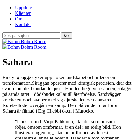
Uppdrag
Klienter
Om
Kontakt
Sahara
En dyngbagge dyker upp i ökenlandskapet och inleder en
transformation.Skuggan opererar med kirurgisk precision, drar det
svarta mot det bländande ljuset. Handen begravd i sanden, solägget
på sandaltaret – dödsbudet kallar till återfödelse. Sandväggen
krackelerar och sveper med sig djurskallen och dansaren.
Rörelseflödet övergår i en kamp. Den blå vinden drar förbi.
Sahara är filmad i Erg Chebbi öken i Marocko.
“Dans är bild. Virpi Pahkinen, i kläder som ömsom
följer, ömsom omformar, är en del i en rörlig bild. Hon
illustrerar ingenting, utan antar formen av insekt,
organism eller helig boning. Händerna som formar en