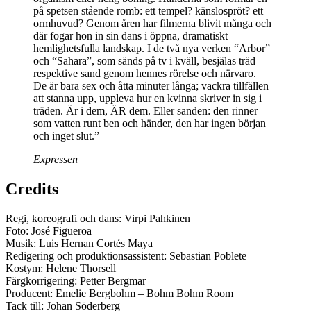
på spetsen stående romb: ett tempel? känslospröt? ett
ormhuvud? Genom åren har filmerna blivit många och
där fogar hon in sin dans i öppna, dramatiskt
hemlighetsfulla landskap. I de två nya verken “Arbor”
och “Sahara”, som sänds på tv i kväll, besjälas träd
respektive sand genom hennes rörelse och närvaro.
De är bara sex och åtta minuter långa; vackra tillfällen
att stanna upp, uppleva hur en kvinna skriver in sig i
träden. Är i dem, ÄR dem. Eller sanden: den rinner
som vatten runt ben och händer, den har ingen början
och inget slut.”
Expressen
Credits
Regi, koreografi och dans: Virpi Pahkinen
Foto: José Figueroa
Musik: Luis Hernan Cortés Maya
Redigering och produktionsassistent: Sebastian Poblete
Kostym: Helene Thorsell
Färgkorrigering: Petter Bergmar
Producent: Emelie Bergbohm – Bohm Bohm Room
Tack till: Johan Söderberg