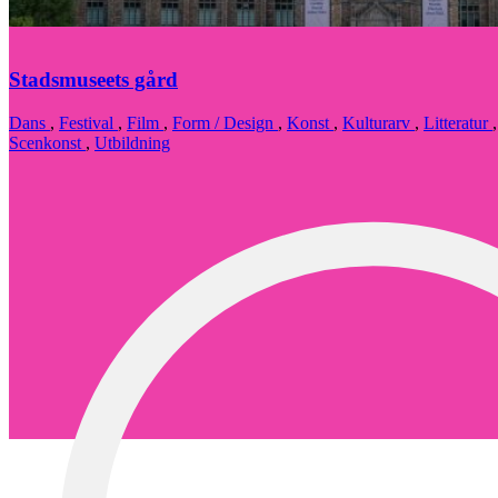
Stadsmuseets gård
Dans
,
Festival
,
Film
,
Form / Design
,
Konst
,
Kulturarv
,
Litteratur
Scenkonst
,
Utbildning