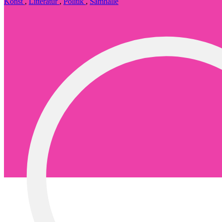
Konst
,
Litteratur
,
Politik
,
Samhälle