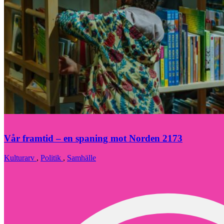
Vår framtid – en spaning mot Norden 2173
Kulturarv
,
Politik
,
Samhälle