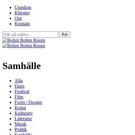
Uppdrag
Klienter
Om
Kontakt
Samhälle
Alla
Dans
Festival
Film
Form / Design
Konst
Kulturarv
Litteratur
Musik
Politik
Samhälle